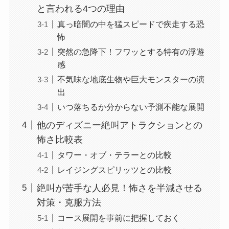
と言われる4つの理由
真っ暗闇の中を猛スピードで疾走する恐
怖
突然の急降下！フワッとする特有の浮遊
感
不気味な地底生物や巨大モンスターの演
出
いつ落ちるか分からない予測不能な展開
他のディズニー絶叫アトラクションとの
怖さ比較表
タワー・オブ・テラーとの比較
レイジングスピリッツとの比較
絶叫が苦手な人必見！怖さを半減させる
対策・克服方法
コース展開を事前に把握しておく