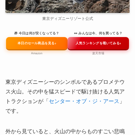
東京ディズニーリゾート公式
🎁 今日は何が安くなってる？
👀 みんなは今、何を買ってる？
›
›
本日のセール商品を見る
人気ランキングを覗いてみる
Amazon
楽天市場
東京ディズニーシーのシンボルであるプロメテウ
ス火山。その中を猛スピードで駆け抜ける人気ア
トラクションが「
センター・オブ・ジ・アース
」
です。
外から見ていると、火山の中からものすごい悲鳴