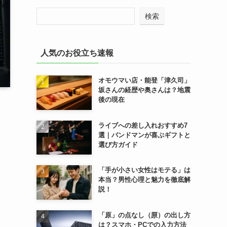
検索
人気のお役立ち速報
オモウマい店・能登「津久司」
坂さんの経歴や奥さんは？地震
後の現在
ライブへの差し入れおすすめ7
選｜バンドマンが喜ぶギフトと
選び方ガイド
「手が小さい女性はモテる」は
本当？男性心理と魅力を徹底解
説！
「原」の点なし（𠩤）の出し方
は？スマホ・PCでの入力方法