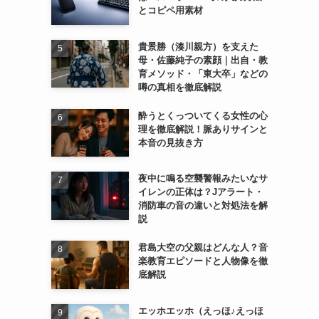
とコピペ用素材
貴景勝（湊川親方）を支えた
母・佐藤純子の素顔｜出自・教
育メソッド・「東大卒」などの
噂の真相を徹底解説
酔うとくっついてくる女性の心
理を徹底解説！脈ありサインと
本音の見抜き方
夜中に鳴る空襲警報みたいなサ
イレンの正体は？Jアラート・
消防車の音の違いと対処法を解
説
君島大空の父親はどんな人？音
楽教育エピソードと人物像を徹
底解説
エッホエッホ（えっほ♪えっほ