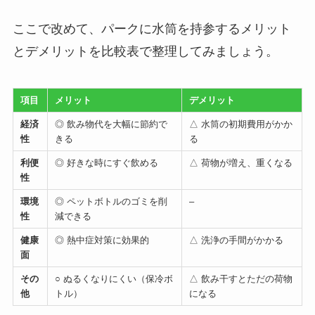
ここで改めて、パークに水筒を持参するメリット
とデメリットを比較表で整理してみましょう。
項目
メリット
デメリット
経済
◎ 飲み物代を大幅に節約で
△ 水筒の初期費用がかか
性
きる
る
利便
◎ 好きな時にすぐ飲める
△ 荷物が増え、重くなる
性
環境
◎ ペットボトルのゴミを削
–
性
減できる
健康
◎ 熱中症対策に効果的
△ 洗浄の手間がかかる
面
その
○ ぬるくなりにくい（保冷ボ
△ 飲み干すとただの荷物
他
トル）
になる