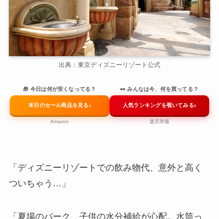
出典：東京ディズニーリゾート公式
🎁 今日は何が安くなってる？
👀 みんなは今、何を買ってる？
›
›
本日のセール商品を見る
人気ランキングを覗いてみる
Amazon
楽天市場
「ディズニーリゾートでの飲み物代、意外と高く
ついちゃう…」
「夏場のパーク、子供の水分補給が心配。水筒っ