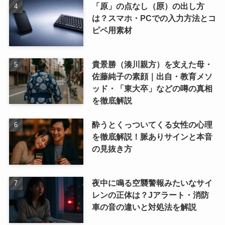
「原」の点なし（𠩤）の出し方
は？スマホ・PCでの入力方法とコ
ピペ用素材
貴景勝（湊川親方）を支えた母・
佐藤純子の素顔｜出自・教育メソ
ッド・「東大卒」などの噂の真相
を徹底解説
酔うとくっついてくる女性の心理
を徹底解説！脈ありサインと本音
の見抜き方
夜中に鳴る空襲警報みたいなサイ
レンの正体は？Jアラート・消防
車の音の違いと対処法を解説